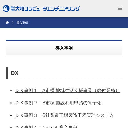
導入事例
導入事例
DX
ＤＸ事例１：A市様 地域生活支援事業（給付業務）
ＤＸ事例２：B市様 施設利用申請の電子化
ＤＸ事例３：S社製造工場製造工程管理システム
ＤＸ事例４：NetSDL 導入事例