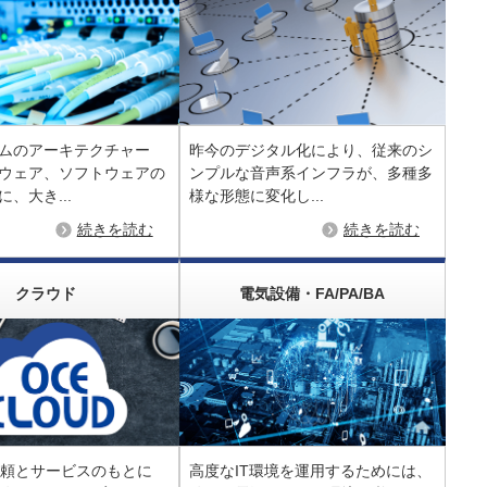
ムのアーキテクチャー
昨今のデジタル化により、従来のシ
ウェア、ソフトウェアの
ンプルな音声系インフラが、多種多
、大き...
様な形態に変化し...
続きを読む
続きを読む
クラウド
電気設備・FA/PA/BA
信頼とサービスのもとに
高度なIT環境を運用するためには、