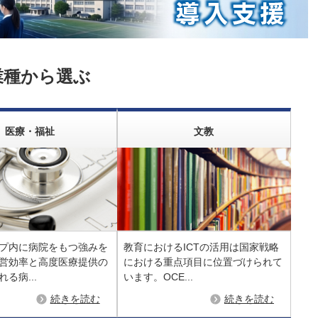
業種から選ぶ
医療・福祉
文教
プ内に病院をもつ強みを
教育におけるICTの活用は国家戦略
営効率と高度医療提供の
における重点項目に位置づけられて
る病...
います。OCE...
続きを読む
続きを読む