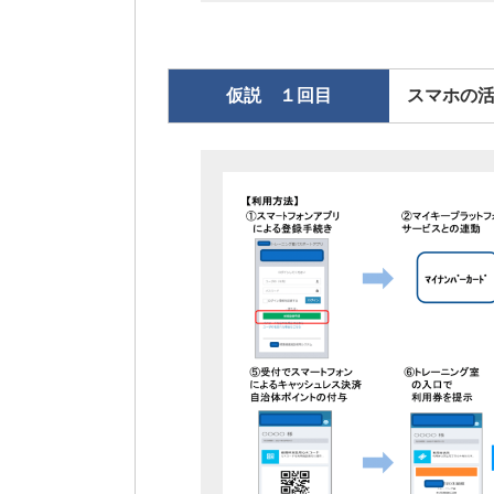
仮説 １回目
スマホの