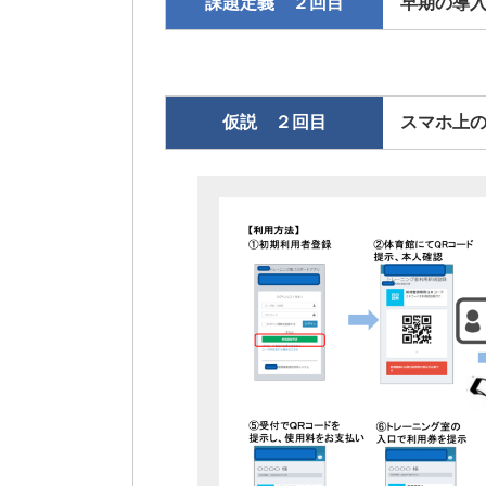
課題定義 ２回目
早期の導
仮説 ２回目
スマホ上の