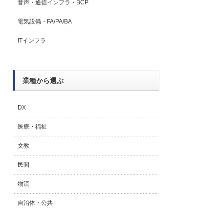
音声・通信インフラ・BCP
電気設備・FA/PA/BA
ITインフラ
業種から選ぶ
DX
医療・福祉
文教
民間
物流
自治体・公共