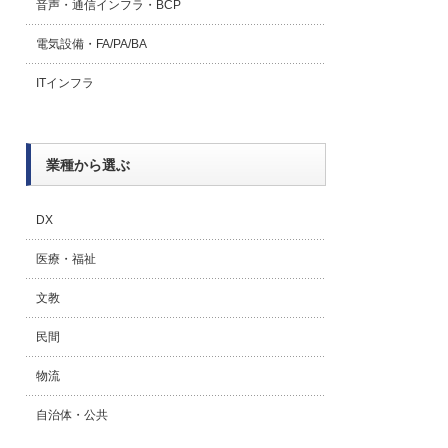
音声・通信インフラ・BCP
電気設備・FA/PA/BA
ITインフラ
業種から選ぶ
DX
医療・福祉
文教
民間
物流
自治体・公共