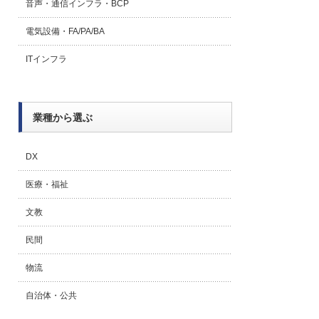
音声・通信インフラ・BCP
電気設備・FA/PA/BA
ITインフラ
業種から選ぶ
DX
医療・福祉
文教
民間
物流
自治体・公共