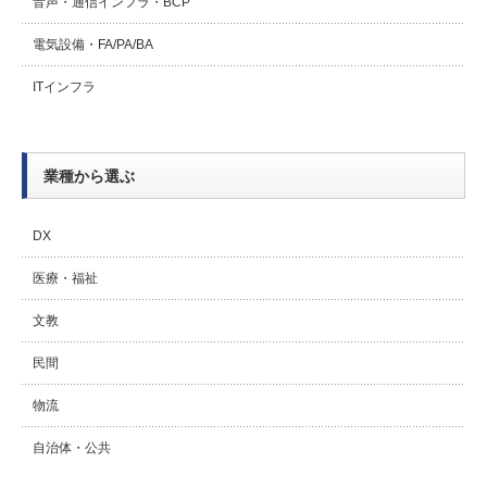
音声・通信インフラ・BCP
電気設備・FA/PA/BA
ITインフラ
業種から選ぶ
DX
医療・福祉
文教
民間
物流
自治体・公共