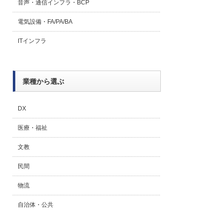
音声・通信インフラ・BCP
電気設備・FA/PA/BA
ITインフラ
業種から選ぶ
DX
医療・福祉
文教
民間
物流
自治体・公共