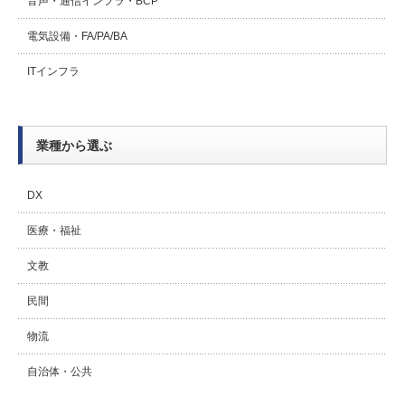
音声・通信インフラ・BCP
電気設備・FA/PA/BA
ITインフラ
業種から選ぶ
DX
医療・福祉
文教
民間
物流
自治体・公共