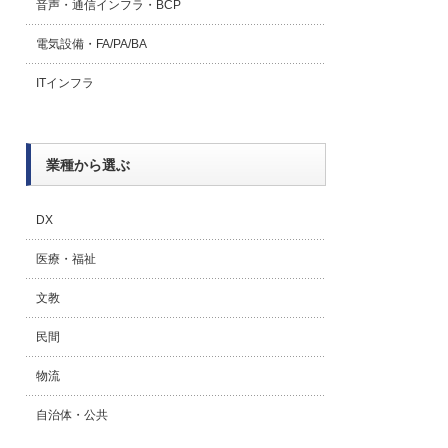
音声・通信インフラ・BCP
電気設備・FA/PA/BA
ITインフラ
業種から選ぶ
DX
医療・福祉
文教
民間
物流
自治体・公共