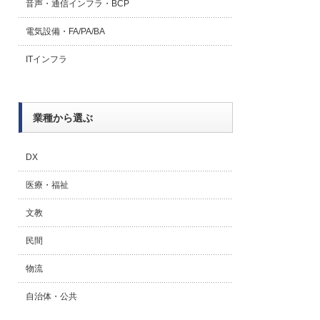
音声・通信インフラ・BCP
電気設備・FA/PA/BA
ITインフラ
業種から選ぶ
DX
医療・福祉
文教
民間
物流
自治体・公共