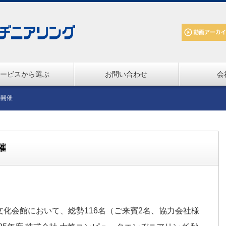
ービスから選ぶ
お問い合わせ
会
の開催
催
市文化会館において、総勢116名（ご来賓2名、協力会社様