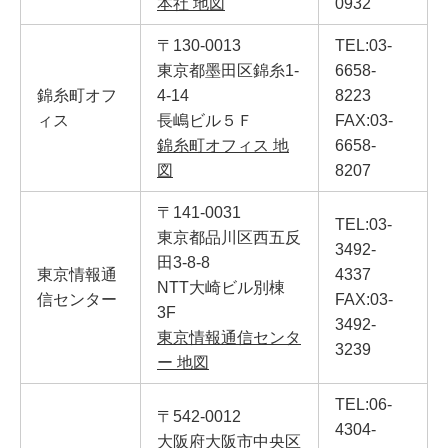
本社 地図
0932
〒130-0013
TEL:03-
東京都墨田区錦糸1-
6658-
錦糸町オフ
4-14
8223
ィス
長嶋ビル５Ｆ
FAX:03-
錦糸町オフィス 地
6658-
図
8207
〒141-0031
TEL:03-
東京都品川区西五反
3492-
田3-8-8
東京情報通
4337
NTT大崎ビル別棟
信センター
FAX:03-
3F
3492-
東京情報通信センタ
3239
ー 地図
TEL:06-
〒542-0012
4304-
大阪府大阪市中央区