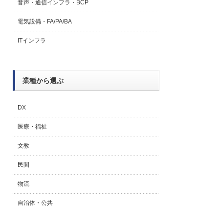
音声・通信インフラ・BCP
電気設備・FA/PA/BA
ITインフラ
業種から選ぶ
DX
医療・福祉
文教
民間
物流
自治体・公共