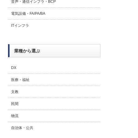
音声・通信インフラ・BCP
電気設備・FA/PA/BA
ITインフラ
業種から選ぶ
DX
医療・福祉
文教
民間
物流
自治体・公共